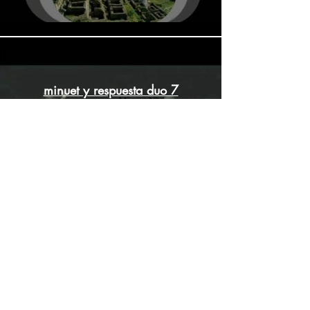
minuet y respuesta duo 7
Perú.wmv
Reproducir video
minuet 1 y 2 guitarra clásica
duo 6 Perú.wmv
Reproducir video