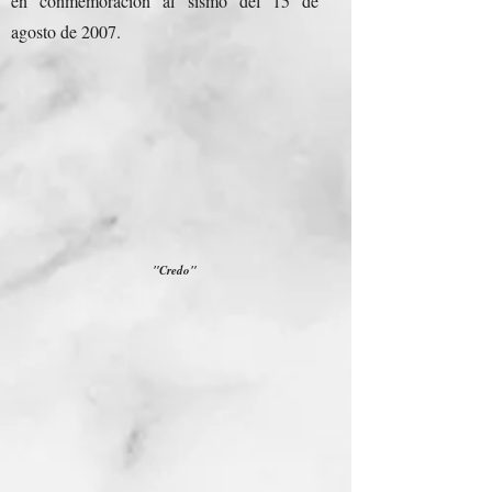
en conmemoración al sismo del 15 de
agosto de 2007.
"Credo"