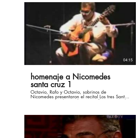
04:15
homenaje a Nicomedes
santa cruz 1
Octavio, Rafo y Octavio, sobrinos de
Nicomedes presentaron el recital Los tres Santa
Cruz, con panalivios, décimas y festejos, en el
décimo aniversario del fallecimiento del
Maestro, 2002,en el Instituto Cultural Peruano
Norteamericano, Miraflores, Lima, Perú. Mayor
información en :
http://laguitarraenelperu.blogspot.com/
/http://www.geocities.ws/octaviosantacruz /
/http://www.geocities.ws/laguitarraenelperu /