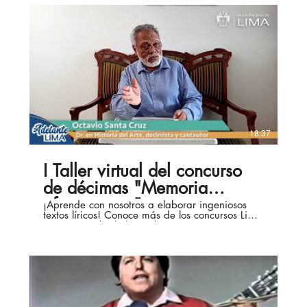
18:37
I Taller virtual del concurso
de décimas "Memoria
afroperuana"
¡Aprende con nosotros a elaborar ingeniosos
textos líricos! Conoce más de los concursos Lima
Lee aquí ► bit.ly/DescubreLima-
ConcursodeDécimas