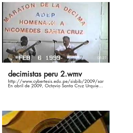
06:27
decimistas peru 2.wmv
http://www.cybertesis.edu.pe/sisbib/2009/santacruz_uo/pdf
En abril de 2009, Octavio Santa Cruz Urquieta
sustentó en la Universidad Nacional Mayor de
San Marcos la tesis "Escritura y Performance en
los Decimistas de Hoy" para optar el grado
académico de Magister en Literatura Peruana y
Latinoamericana. Mayor información en :
http://laguitarraenelperu.blogspot.com/
/http://www.geocities.ws/octaviosantacruz /
/http://www.geocities.ws/laguitarraenelperu /
Contactos en: octavioscu@yahoo.com,
laguitarraenelperu@yahoo.com La Guitarra en