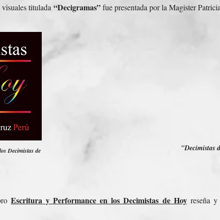
“Decigramas”
visuales titulada
fue presentada por la Magister Patrici
"Decimistas 
los Decimistas de
Escritura y Performance en los Decimistas de Hoy
ibro
reseña y 