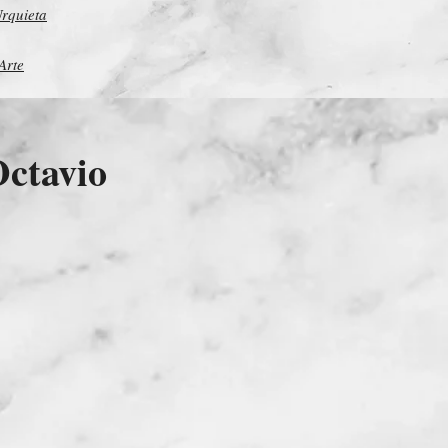
rquieta
Arte
ctavio