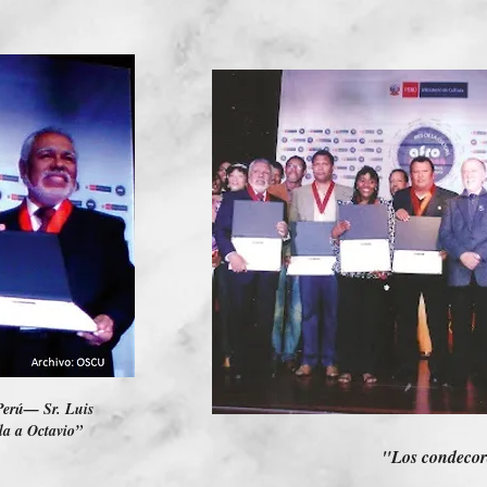
 Perú— Sr. Luis
la a Octavio”
"Los condeco