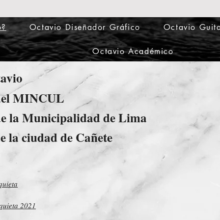
o?
Octavio Diseñador Gráfico
Octavio Guita
Octavio Académico
avio
 del MINCUL
e la Municipalidad de Lima
e la ciudad de Cañete
quieta
quieta
2021