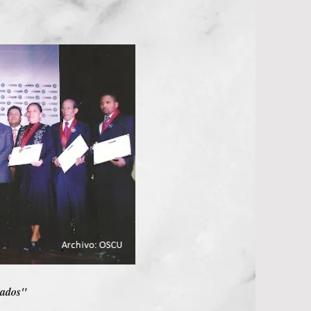
rados"