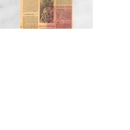
“Hacia un afiche revolucionario"
"Conversatorio ICPNA, ciclo sobre Diseño